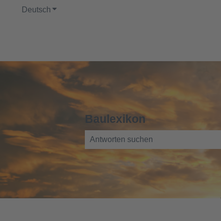
Deutsch
Untermenü für Übersetzungen anzeigen
Baulexikon
Es gibt keine Vorschläge, da das Such