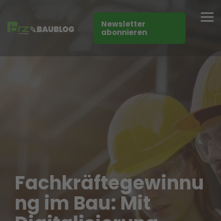
Skip
to
Tog
the
Newsletter
Me
main
abonnieren
content.
Fachkräftegewinnu
ng im Bau: Mit