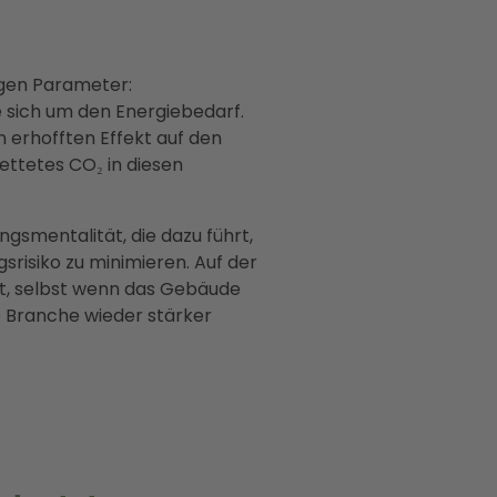
igen Parameter:
te sich um den Energiebedarf.
erhofften Effekt auf den
ettetes CO₂ in diesen
gsmentalität, die dazu führt,
gsrisiko zu minimieren. Auf der
lt, selbst wenn das Gebäude
ie Branche wieder stärker