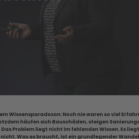
em Wissensparadoxon: Noch nie waren so viel Erfahru
rotzdem häufen sich Bauschäden, steigen Sanierungs
as Problem liegt nicht im fehlenden Wissen. Es liegt
nicht. Was es braucht, ist ein grundlegender Wandel