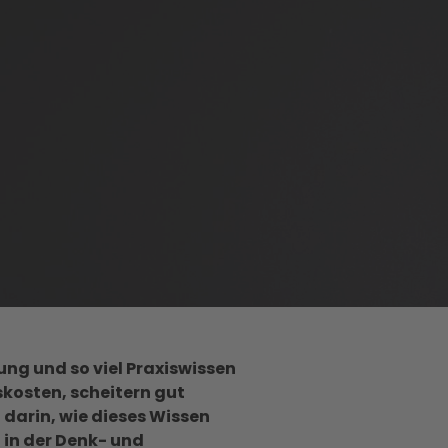
ng und so viel Praxiswissen
kosten, scheitern gut
 darin, wie dieses Wissen
 in der Denk- und