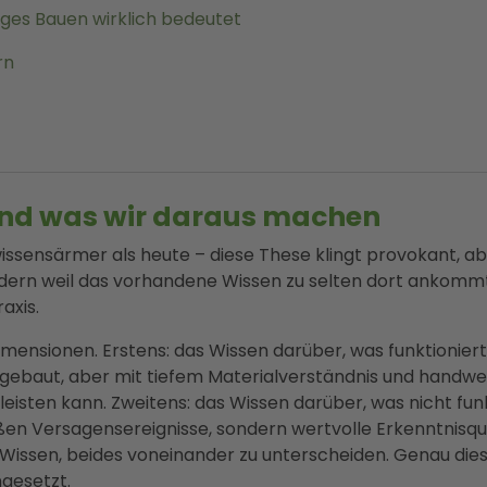
iges Bauen wirklich bedeutet
rn
und was wir daraus machen
ssensärmer als heute – diese These klingt provokant, aber 
dern weil das vorhandene Wissen zu selten dort ankommt,
axis.
mensionen. Erstens: das Wissen darüber, was funktioniert
ebaut, aber mit tiefem Materialverständnis und handwer
leisten kann. Zweitens: das Wissen darüber, was nicht fu
en Versagensereignisse, sondern wertvolle Erkenntnisquel
issen, beides voneinander zu unterscheiden. Genau diese 
ngesetzt.