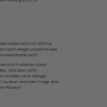
echterung ist, ist im
den haben sich von 2013 bis
ondern auch wegen zunehmender
emverständnis setzt.
ormen und Produkten kaum
den, wird aber nicht
g um Schäden ohne Mangel
zu einer zentralen Frage: Sind
eim Planen?