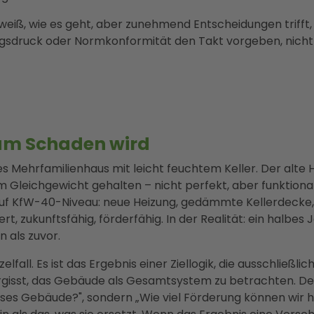
e weiß, wie es geht, aber zunehmend Entscheidungen trifft
sdruck oder Normkonformität den Takt vorgeben, nicht d
um Schaden wird
res Mehrfamilienhaus mit leicht feuchtem Keller. Der alte 
 Gleichgewicht gehalten – nicht perfekt, aber funktional
auf KfW-40-Niveau: neue Heizung, gedämmte Kellerdecke
, zukunftsfähig, förderfähig. In der Realität: ein halbes 
 als zuvor.
nzelfall. Es ist das Ergebnis einer Ziellogik, die ausschließli
ergisst, das Gebäude als Gesamtsystem zu betrachten. De
eses Gebäude?", sondern „Wie viel Förderung können wir 