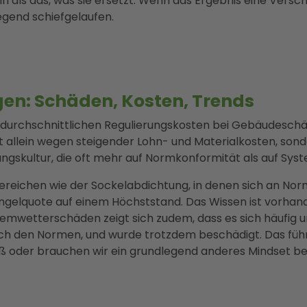
 als das, was sie ersetzt. Wenn das Ergebnis eine Verschl
gend schiefgelaufen.
gen: Schäden, Kosten, Trends
ie durchschnittlichen Regulierungskosten bei Gebäudeschä
t allein wegen steigender Lohn- und Materialkosten, s
ngskultur, die oft mehr auf Normkonformität als auf Syst
 Bereichen wie der Sockelabdichtung, in denen sich an N
ängelquote auf einem Höchststand. Das Wissen ist vorhan
tremwetterschäden zeigt sich zudem, dass es sich häufi
h den Normen, und wurde trotzdem beschädigt. Das führt 
 oder brauchen wir ein grundlegend anderes Mindset b