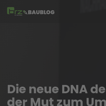
Skip
to
the
main
content.
Die neue DNA de
der Mut zum U