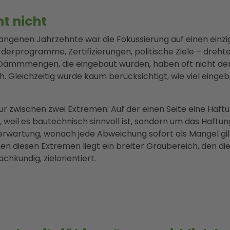
cht nicht
gangenen Jahrzehnte war die Fokussierung auf einen einz
Förderprogramme, Zertifizierungen, politische Ziele – dreh
Dämmmengen, die eingebaut wurden, haben oft nicht den 
. Gleichzeitig wurde kaum berücksichtigt, wie viel eingeb
r zwischen zwei Extremen: Auf der einen Seite eine Haftun
, weil es bautechnisch sinnvoll ist, sondern um das Haftun
serwartung, wonach jede Abweichung sofort als Mangel gi
hen diesen Extremen liegt ein breiter Graubereich, den d
chkundig, zielorientiert.