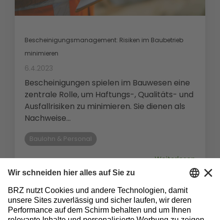
Bescheinigungsmanagement: Risiken im Baubetrieb
minimieren
6.4.2023
Bescheinigungen spielen im Bauwesen eine
zentrale Rolle, um Haftungs-, Qualitäts- und
Ausfallrisiken zu minimieren. Sie dienen als
Nachweise...
Baulohn & Personal
Weiterlesen