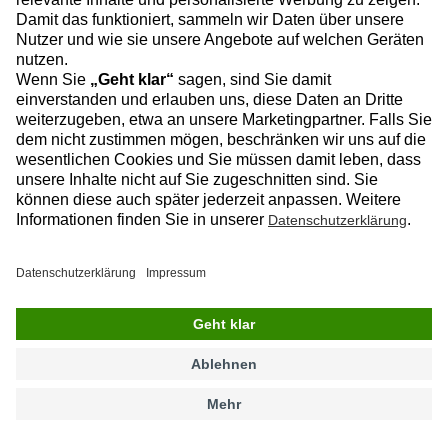
Arbeitszeitregelung am Bau: Sommer- und Winterzeiten
clever nutzen
15.7.2025
Die Arbeitszeiten am Bau sind für alle
Baubetriebe verbindlich im
Bundesrahmentarifvertrag für das
Baugewerbe (BRTV-Bau) geregelt.
Gleichzeitig...
Baulohn & Personal