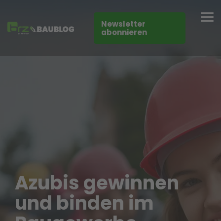
Skip
to
Tog
the
Newsletter
Me
main
abonnieren
content.
Azubis gewinnen
und binden im