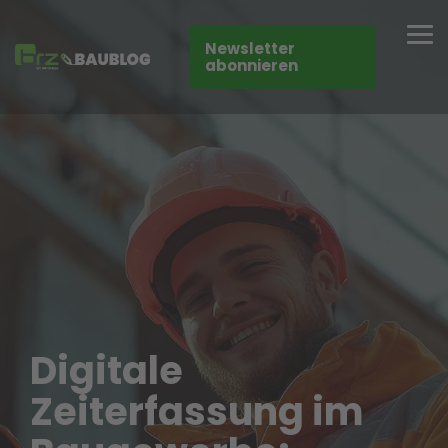
Skip
to
Tog
the
Newsletter
Me
main
abonnieren
content.
Digitale
Zeiterfassung im