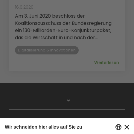
16.6.2020
Am 3. Juni 2020 beschloss der
Koalitionsausschuss der Bundesregierung
ein 130-Milliarden-Euro-Konjunkturpaket,
das die Wirtschaft in und nach der...
Digitalisierung & Innovationen
Weiterlesen