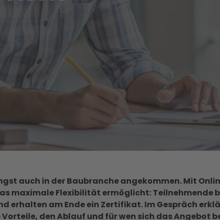
längst auch in der Baubranche angekommen. Mit Onli
s maximale Flexibilität ermöglicht: Teilnehmende 
 und erhalten am Ende ein Zertifikat. Im Gespräch erk
 Vorteile, den Ablauf und für wen sich das Angebot b