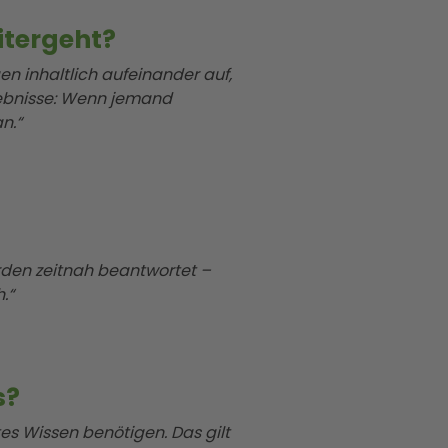
itergeht?
 inhaltlich aufeinander auf,
gebnisse: Wenn jemand
n.“
erden zeitnah beantwortet –
.“
s?
tes Wissen benötigen. Das gilt