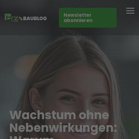
Skip
to
Tog
the
Newsletter
Me
main
abonnieren
content.
Wachstum ohne
Nebenwirkungen: