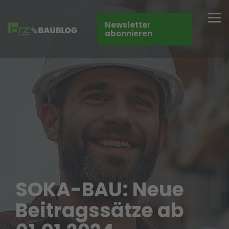
Skip
to
Tog
the
Newsletter
Me
main
abonnieren
content.
SOKA-BAU: Neue
Beitragssätze ab