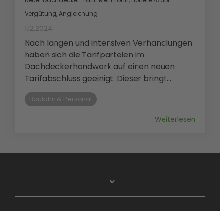
Neuer Dachdecker-Tarif: Mehr Lohn, höhere Azubi-
Vergütung, Angleichung
1.12.2024
Nach langen und intensiven Verhandlungen
haben sich die Tarifparteien im
Dachdeckerhandwerk auf einen neuen
Tarifabschluss geeinigt. Dieser bringt...
Baulohn & Personal
Weiterlesen