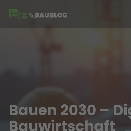
Skip
to
the
main
content.
Bauen 2030 – Di
Bauwirtschaft