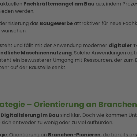
n aktuellen
Fachkräftemangel am Bau
aus, indem Proze
mieden werden.
dernisierung das
Baugewerbe
attraktiver für neue Fachkr
z wünschen.
e steht und fällt mit der Anwendung moderner
digitaler T
undliche Maschinennutzung
. Solche Anwendungen opt
ntsteht ein bewussterer Umgang mit Ressourcen, der zum B
n“ auf der Baustelle senkt.
rategie – Orientierung an Branche
n
Digitalisierung im Bau
sind klar. Doch wie kommen Unt
e sich entweder zu wenig oder zu viel aufbürden.
gie: Orientierung an
Branchen-Pionieren
, die bereits er