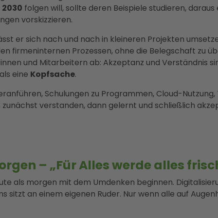
 2030
folgen will, sollte deren Beispiele studieren, darau
gen vorskizzieren.
lässt er sich nach und nach in kleineren Projekten umsetze
 den firmeninternen Prozessen, ohne die Belegschaft zu 
innen und Mitarbeitern ab: Akzeptanz und Verständnis sind
als eine
Kopfsache
.
Heranführen, Schulungen zu Programmen, Cloud-Nutzung,
n zunächst verstanden, dann gelernt und schließlich akzep
orgen – „Für Alles werde alles fri
ute als morgen mit dem Umdenken beginnen. Digitalisieru
s sitzt an einem eigenen Ruder. Nur wenn alle auf Augenh