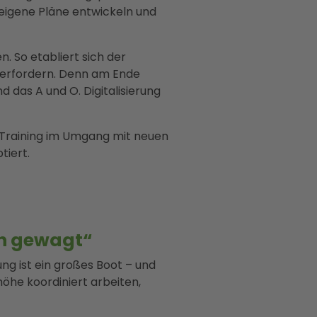
s eigene Pläne entwickeln und
n. So etabliert sich der
überfordern. Denn am Ende
 das A und O. Digitalisierung
 Training im Umgang mit neuen
tiert.
sch gewagt“
ng ist ein großes Boot – und
öhe koordiniert arbeiten,