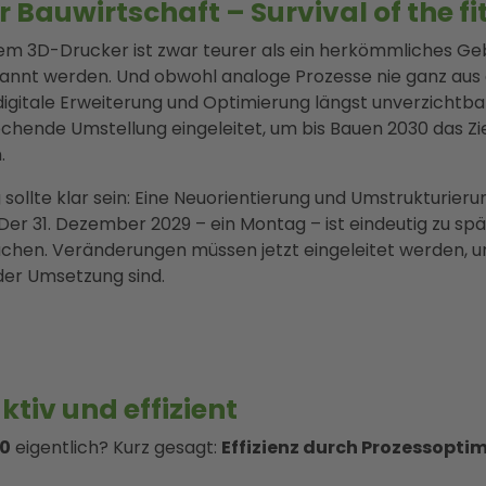
Bauwirtschaft – Survival of the fi
em 3D-Drucker ist zwar teurer als ein herkömmliches Ge
rkannt werden. Und obwohl analoge Prozesse nie ganz a
digitale Erweiterung und Optimierung längst unverzichtb
hende Umstellung eingeleitet, um bis Bauen 2030 das Ziel 
.
sollte klar sein: Eine Neuorientierung und Umstrukturieru
er 31. Dezember 2029 – ein Montag – ist eindeutig zu spät
achen. Veränderungen müssen
jetzt eingeleitet werden
n der Umsetzung sind.
tiv und effizient
0
eigentlich? Kurz gesagt:
Effizienz durch Prozessopti