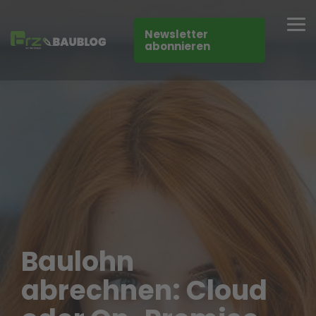
Skip
to
Tog
the
Newsletter
Me
main
abonnieren
content.
Baulohn
abrechnen: Cloud