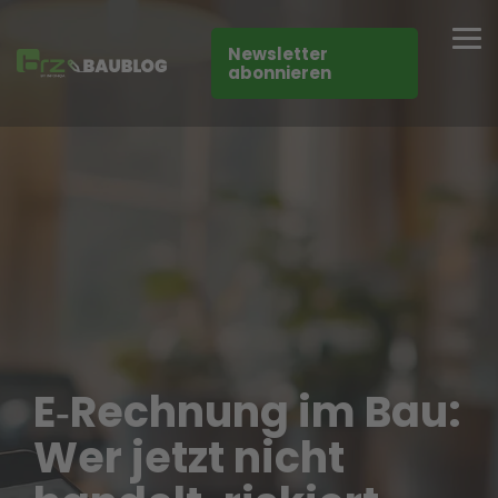
Skip
to
Tog
the
Newsletter
Me
main
abonnieren
content.
E‑Rechnung im Bau:
Wer jetzt nicht