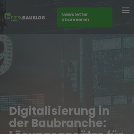
Skip
to
Tog
the
Newsletter
Me
main
abonnieren
content.
Digitalisierung in
der Baubranche: