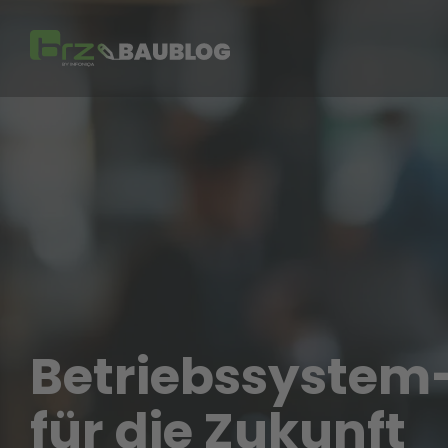
Skip
to
the
main
content.
Betriebssystem-
für die Zukunft