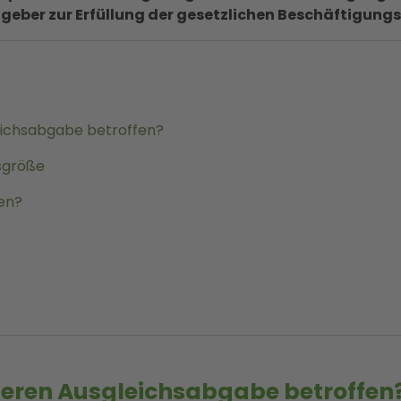
itgeber zur Erfüllung der gesetzlichen Beschäftigun
eichsabgabe betroffen?
sgröße
len?
öheren Ausgleichsabgabe betroffen