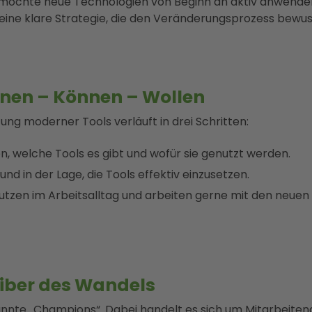
r möchte neue Technologien von Beginn an aktiv anwende
eine klare Strategie, die den Veränderungsprozess bewuss
nnen – Können – Wollen
ng moderner Tools verläuft in drei Schritten:
n, welche Tools es gibt und wofür sie genutzt werden.
und in der Lage, die Tools effektiv einzusetzen.
utzen im Arbeitsalltag und arbeiten gerne mit den neuen
iber des Wandels
annte „Champions“. Dabei handelt es sich um Mitarbeitend