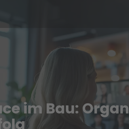
e im Bau: Organi
folg