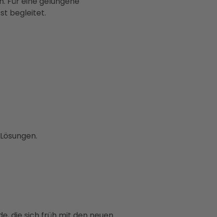
n. Für eine gelungene
t begleitet.
 Lösungen.
e, die sich früh mit den neuen