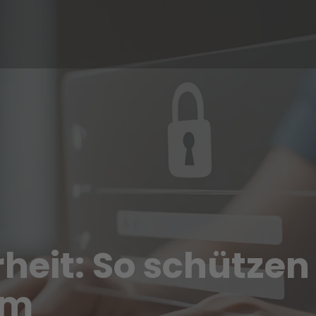
eit: So schützen 
am