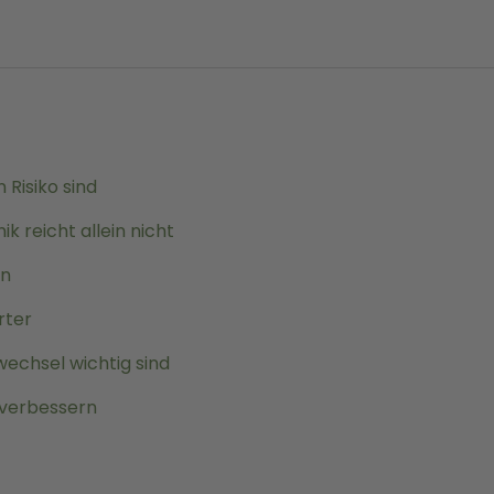
Risiko sind
k reicht allein nicht
en
rter
chsel wichtig sind
 verbessern