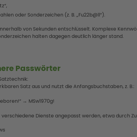
z“,
ahlen oder Sonderzeichen (z. B. „Fu22b@ll“).
innerhalb von Sekunden entschlüsselt. Komplexe Kennwö
onderzeichen halten dagegen deutlich länger stand.
chere Passwörter
Satztechnik:
rkbaren Satz aus und nutzt die Anfangsbuchstaben, z. B.:
geboren!“ → MSw1970g!
 verschiedene Dienste angepasst werden, etwa durch Zu
ws