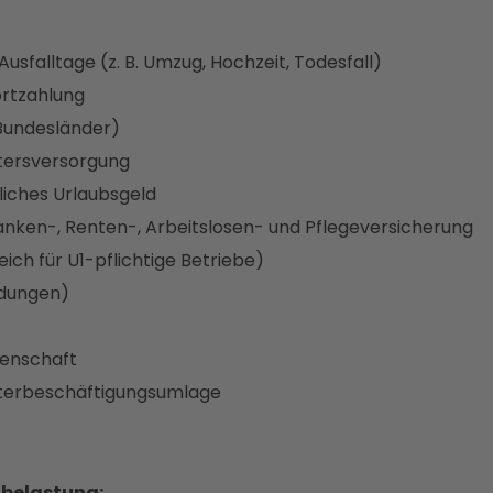
Ausfalltage (z. B. Umzug, Hochzeit, Todesfall)
ortzahlung
Bundesländer)
ltersversorgung
liches Urlaubsgeld
anken-, Renten-, Arbeitslosen- und Pflegeversicherung
ich für U1-pflichtige Betriebe)
ndungen)
senschaft
nterbeschäftigungsumlage
nbelastung: