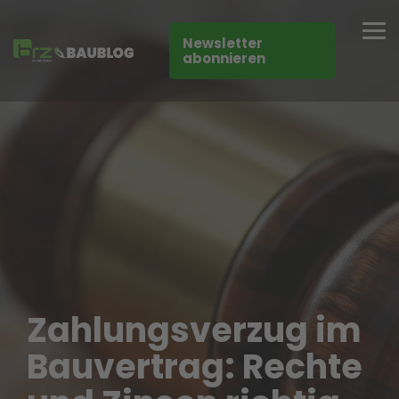
Skip
to
Tog
the
Newsletter
Me
main
abonnieren
content.
Zahlungsverzug im
Bauvertrag: Rechte