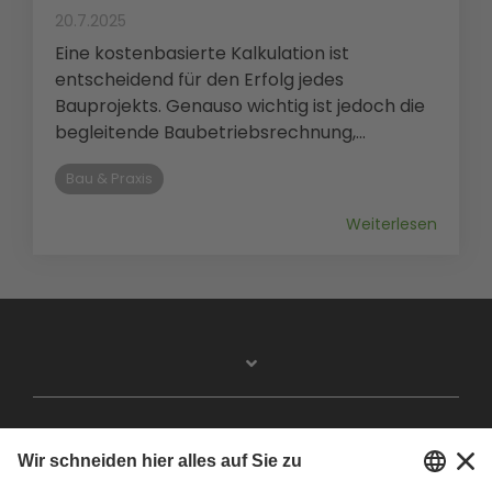
20.7.2025
Eine kostenbasierte Kalkulation ist
entscheidend für den Erfolg jedes
Bauprojekts. Genauso wichtig ist jedoch die
begleitende Baubetriebsrechnung,...
Bau & Praxis
Weiterlesen