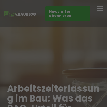
Skip
to
Tog
the
Newsletter
Me
main
abonnieren
content.
Arbeitszeiterfassun
g im Bau: Was das