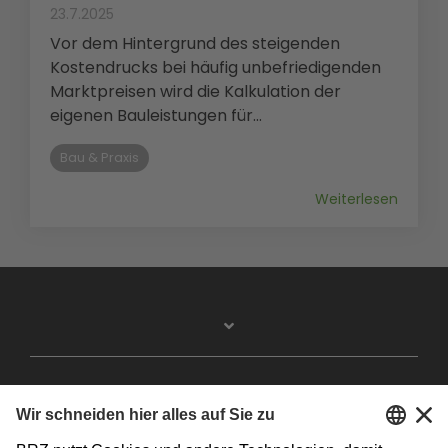
23.7.2025
Vor dem Hintergrund des steigenden
Kostendrucks bei häufig unbefriedigenden
Marktpreisen wird die Kalkulation der
eigenen Bauleistungen für...
Bau & Praxis
Weiterlesen