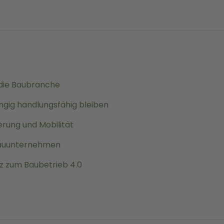
die Baubranche
ngig handlungsfähig bleiben
erung und Mobilität
r Bauunternehmen
tz zum Baubetrieb 4.0