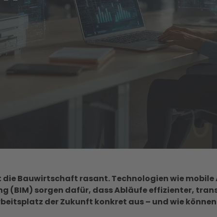
rt die Bauwirtschaft rasant. Technologien wie mobil
g (BIM) sorgen dafür, dass Abläufe effizienter, tra
Arbeitsplatz der Zukunft konkret aus – und wie kön