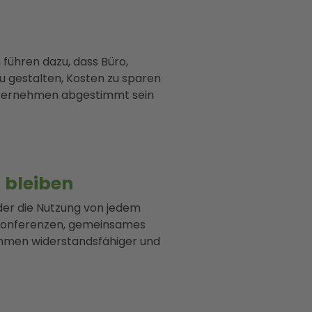
führen dazu, dass Büro,
zu gestalten, Kosten zu sparen
e Unternehmen abgestimmt sein
 bleiben
oder die Nutzung von jedem
okonferenzen, gemeinsames
men widerstandsfähiger und