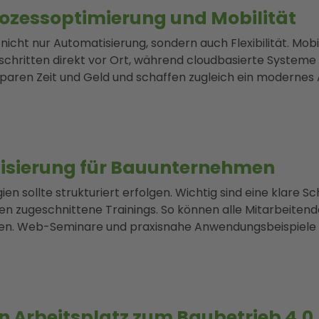
rozessoptimierung und Mobilität
t nicht nur Automatisierung, sondern auch Flexibilität. 
chritten direkt vor Ort, während cloudbasierte Systeme
aren Zeit und Geld und schaffen zugleich ein modernes 
alisierung für Bauunternehmen
en sollte strukturiert erfolgen. Wichtig sind eine klare 
en zugeschnittene Trainings. So können alle Mitarbeiten
iten. Web-Seminare und praxisnahe Anwendungsbeispiele e
en Arbeitsplatz zum Baubetrieb 4.0