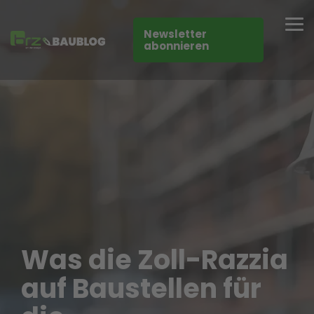
Skip
to
Tog
the
Newsletter
Me
main
abonnieren
content.
Was die Zoll-Razzia
auf Baustellen für