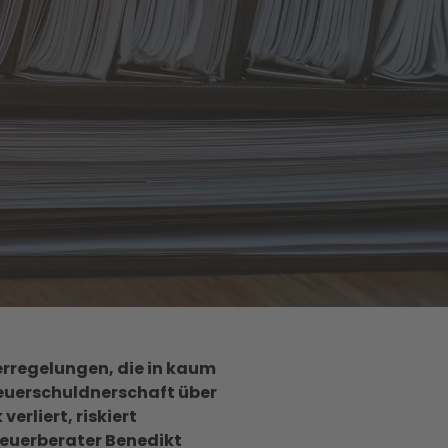
rregelungen, die in kaum
euerschuldnerschaft über
erliert, riskiert
teuerberater Benedikt