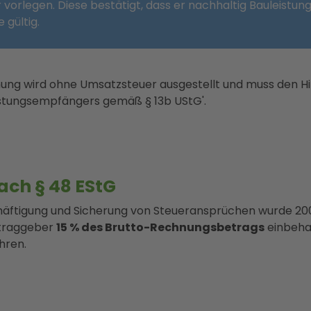
orlegen. Diese bestätigt, dass er nachhaltig Bauleistung
 gültig.
ung wird ohne Umsatzsteuer ausgestellt und muss den Hi
istungsempfängers gemäß § 13b UStG'.
ch § 48 EStG
häftigung und Sicherung von Steueransprüchen wurde 20
ftraggeber
15 % des Brutto-Rechnungsbetrags
einbehal
hren.