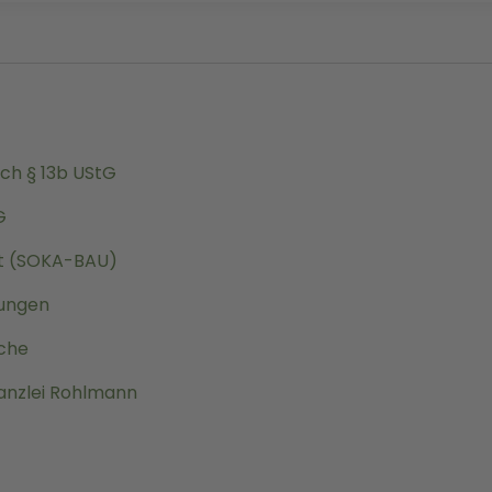
ch § 13b UStG
G
ht (SOKA-BAU)
tungen
nche
anzlei Rohlmann