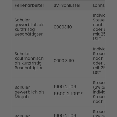
Ferienarbeiter
SV-Schlüssel
Lohnsteuer
Individuelle
Schüler
Steuerklas
gewerblich als
nach ELSta
00003110
kurzfristig
oder Steuer
Beschäftigter
mit 25% psc
LSt*
Individuelle
Schüler
Steuerklas
kaufmännisch
nach ELSta
0000 3 110
als kurzfristig
oder Steuer
Beschäftigter
mit 25% psc
LSt*
Steuerklass
6100 2 109
Schüler
(2% pschl.)
gewerblich als
individuelle
6500 2 109**
Minijob
Steuerklas
nach ELSta
Steuerklass
6100 2 109
Schüler
(2% pschl.)