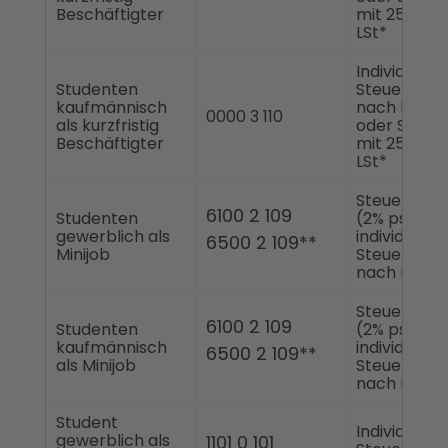
Beschäftigter
mit 25% psc
LSt*
Individuelle
Studenten
Steuerklas
kaufmännisch
nach ELSta
0000 3 110
als kurzfristig
oder Steuer
Beschäftigter
mit 25% psc
LSt*
Steuerklass
6100 2 109
Studenten
(2% pschl.)
gewerblich als
individuelle
6500 2 109**
Minijob
Steuerklas
nach ELSta
Steuerklass
6100 2 109
Studenten
(2% pschl.)
kaufmännisch
individuelle
6500 2 109**
als Minijob
Steuerklas
nach ELSta
Student
Individuelle
gewerblich als
1101 0 101