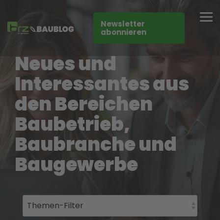
Skip
to
Tog
the
Newsletter
Me
main
abonnieren
content.
Neues und
Interessantes aus
den Bereichen
Baubetrieb,
Baubranche und
Baugewerbe