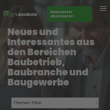
Skip
to
Tog
the
Newsletter
Me
main
abonnieren
content.
Neues und
Interessantes aus
den Bereichen
Baubetrieb,
Baubranche und
Baugewerbe